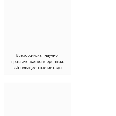
Всероссийская научно-
практическая конференция:
«Инновационные методы
исследований в области
генетики, биотехнологии,
селекции, семеноводства,
лесоагромелиорации и
защиты растений»