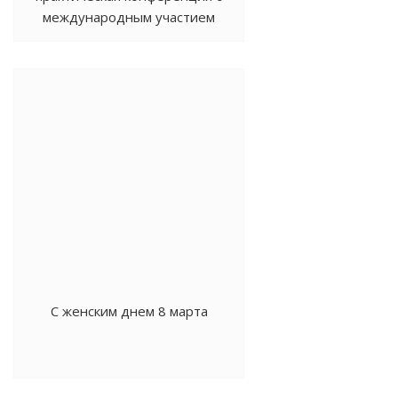
международным участием
«Инновационные направления
исследований в сельском
хозяйстве» (к 80-летию
Чеченского НИИСХ)
С женским днем 8 марта