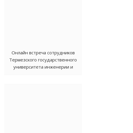
Онлайн встреча сотрудников
Термезского государственного
университета инженерии и
агротехнологий и СКНИИГПСХ
ВНЦ РАН и Владикавказского
научного центра РАН