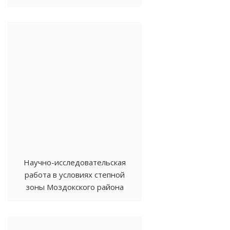
отдела адаптивно-
ландшафтного земледелия
СКНИИГПСХ ВНЦ РАН
Научно-исследовательская
работа в условиях степной
зоны Моздокского района
РСО-Алания